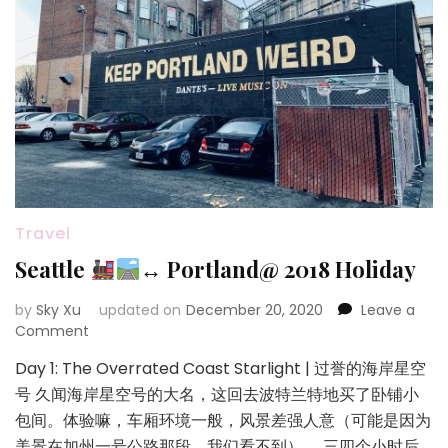
Travel
Seattle
↔️
Portland@ 2018 Holiday
by
Sky Xu
updated on
December 20, 2020
Leave a
on
Comment
Seattle
Day 1: The Overrated Coast Starlight | 过誉的海岸星空
号 久闻海岸星空号的大名，这回去波特兰特地买了卧铺小
↔️
包间。体验嘛，车厢环境一般，风景差强人意（可能是因为
Portland@
美景在加州一号公路那段，我们看不到）。 三四个小时后