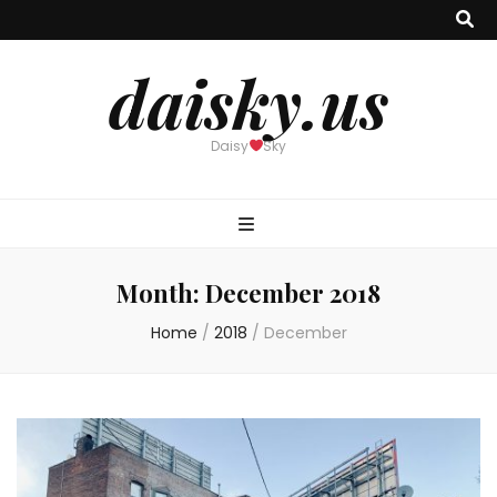
daisky.us
Daisy
Sky
Month:
December 2018
Home
/
2018
/
December