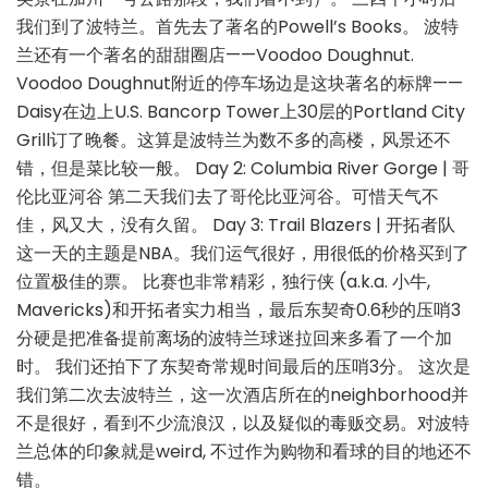
2018
我们到了波特兰。首先去了著名的Powell’s Books。 波特
Holiday
兰还有一个著名的甜甜圈店——Voodoo Doughnut.
Voodoo Doughnut附近的停车场边是这块著名的标牌——
Daisy在边上U.S. Bancorp Tower上30层的Portland City
Grill订了晚餐。这算是波特兰为数不多的高楼，风景还不
错，但是菜比较一般。 Day 2: Columbia River Gorge | 哥
伦比亚河谷 第二天我们去了哥伦比亚河谷。可惜天气不
佳，风又大，没有久留。 Day 3: Trail Blazers | 开拓者队
这一天的主题是NBA。我们运气很好，用很低的价格买到了
位置极佳的票。 比赛也非常精彩，独行侠 (a.k.a. 小牛,
Mavericks)和开拓者实力相当，最后东契奇0.6秒的压哨3
分硬是把准备提前离场的波特兰球迷拉回来多看了一个加
时。 我们还拍下了东契奇常规时间最后的压哨3分。 这次是
我们第二次去波特兰，这一次酒店所在的neighborhood并
不是很好，看到不少流浪汉，以及疑似的毒贩交易。对波特
兰总体的印象就是weird, 不过作为购物和看球的目的地还不
错。